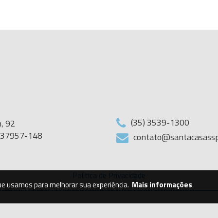
(35) 3539-1300
, 92
G 37957-148
contato@santacasassp
Política de Privacidade
que usamos para melhorar sua experiência.
Mais informações