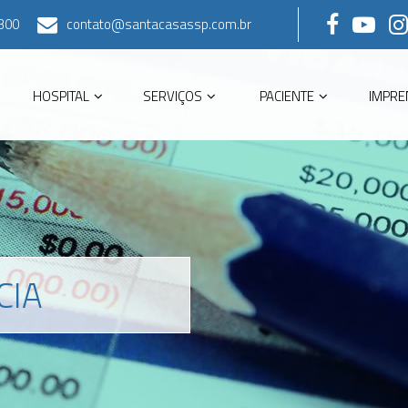
300
contato@santacasassp.com.br
HOSPITAL
SERVIÇOS
PACIENTE
IMPRE
CIA