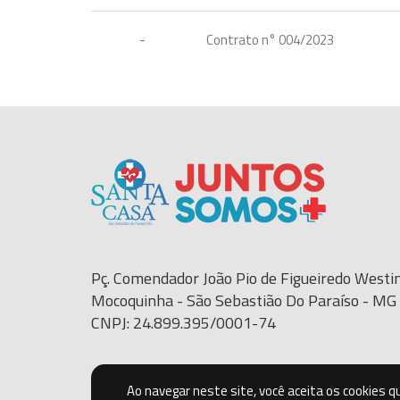
-
Contrato n° 004/2023
Pç. Comendador João Pio de Figueiredo Westin
Mocoquinha - São Sebastião Do Paraíso - M
CNPJ: 24.899.395/0001-74
Ao navegar neste site, você aceita os cookies 