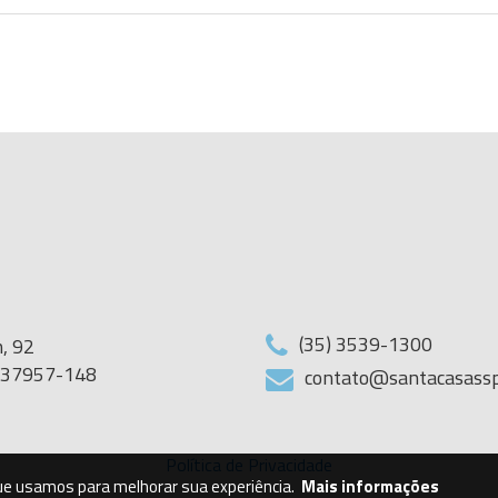
(35) 3539-1300
, 92
G 37957-148
contato@santacasassp
Política de Privacidade
que usamos para melhorar sua experiência.
Mais informações