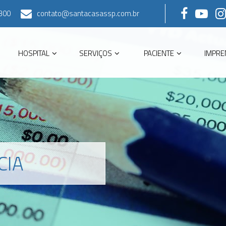
300
contato@santacasassp.com.br
HOSPITAL
SERVIÇOS
PACIENTE
IMPRE
CIA