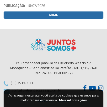
PUBLICAÇÃO:
16/07/2026
ABRIR
Pç. Comendador João Pio de Figueiredo Westin, 92
Mocoquinha - São Sebastião Do Paraíso - MG 37957-148
CNPJ: 24.899.395/0001-74
(35) 3539-1300
contato@santacasassp.com.br
Ao navegar neste site, você aceita os cookies que usamos para
Política de Privacidade
melhorar sua experiência.
Mais informações