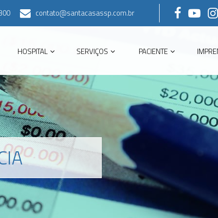
300
contato@santacasassp.com.br
HOSPITAL
SERVIÇOS
PACIENTE
IMPRE
CIA