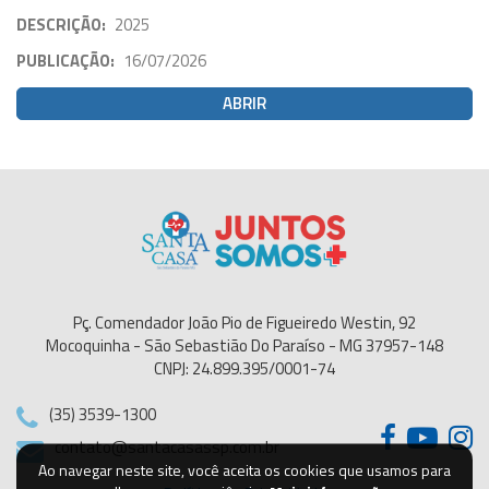
DESCRIÇÃO:
2025
PUBLICAÇÃO:
16/07/2026
ABRIR
Pç. Comendador João Pio de Figueiredo Westin, 92
Mocoquinha - São Sebastião Do Paraíso - MG 37957-148
CNPJ: 24.899.395/0001-74
(35) 3539-1300
contato@santacasassp.com.br
Ao navegar neste site, você aceita os cookies que usamos para