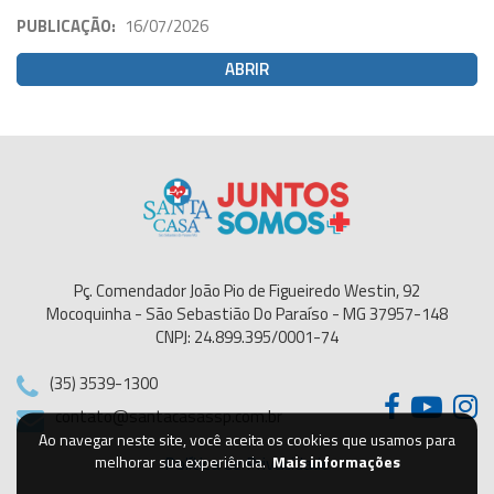
PUBLICAÇÃO:
16/07/2026
ABRIR
Pç. Comendador João Pio de Figueiredo Westin, 92
Mocoquinha - São Sebastião Do Paraíso - MG 37957-148
CNPJ: 24.899.395/0001-74
(35) 3539-1300
contato@santacasassp.com.br
Ao navegar neste site, você aceita os cookies que usamos para
Política de Privacidade
melhorar sua experiência.
Mais informações