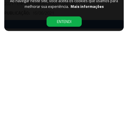
Ao navegar neste site, você aceita os cookies que usamos para
2021 - ENFRENTAMENTO AO COVID-19
melhorar sua experiência.
Mais informações
PUBLICAÇÃO:
16/06/2021
ENTENDI
ABRIR
Nº:
-
DESCRIÇÃO:
RESOLUÇÃO SES/MG N° 7.479, DE 16 DE ABRIL DE
2021 - ENFRENTAMENTO AO COVID-19
PUBLICAÇÃO:
11/02/2022
ABRIR
Nº:
-
DESCRIÇÃO:
RESOLUÇÃO SES/MG N° 7.480, DE 16 DE ABRIL DE
2021 - ENFRENTAMENTO AO COVID-19
PUBLICAÇÃO:
16/06/2021
ABRIR