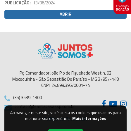
PUBLICAÇÃO:
13/06/2024
FAÇA SUA
DOAÇÃO
ABRIR
Pç. Comendador João Pio de Figueiredo Westin, 92
Mocoquinha - São Sebastião Do Paraíso - MG 37957-148
CNPJ: 24.899.395/0001-74
(35) 3539-1300
contato@santacasassp.com.br
Ao navegar neste site, você aceita os cookies que usamos para
Política de Privacidade
melhorar sua experiência.
Mais informações