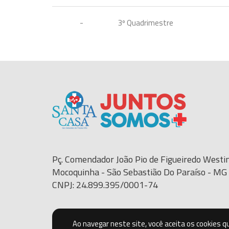
-
3º Quadrimestre
Pç. Comendador João Pio de Figueiredo Westin
Mocoquinha - São Sebastião Do Paraíso - M
CNPJ: 24.899.395/0001-74
Ao navegar neste site, você aceita os cookies 