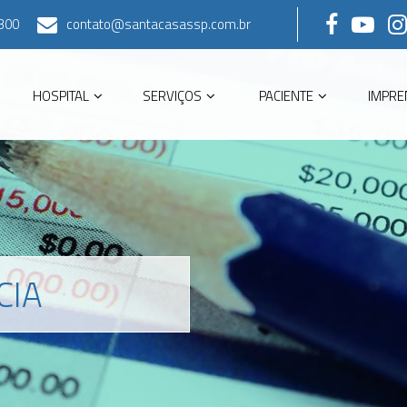
300
contato@santacasassp.com.br
HOSPITAL
SERVIÇOS
PACIENTE
IMPRE
CIA