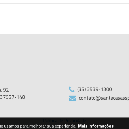
(35) 3539-1300
, 92
G 37957-148
contato@santacasassp
Política de Privacidade
que usamos para melhorar sua experiência.
Mais informações