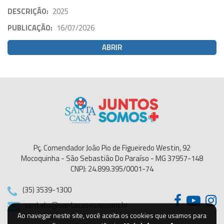
DESCRIÇÃO:
2025
PUBLICAÇÃO:
16/07/2026
ABRIR
Pç. Comendador João Pio de Figueiredo Westin, 92
Mocoquinha - São Sebastião Do Paraíso - MG 37957-148
CNPJ: 24.899.395/0001-74
(35) 3539-1300
contato@santacasassp.com.br
Ao navegar neste site, você aceita os cookies que usamos para