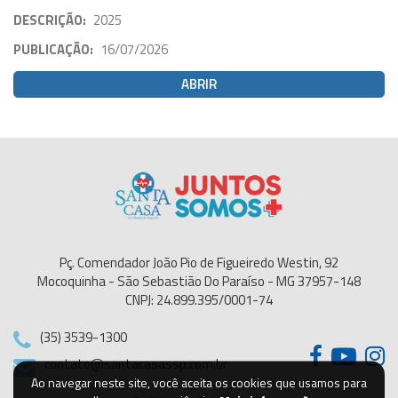
DESCRIÇÃO:
2025
PUBLICAÇÃO:
16/07/2026
ABRIR
Pç. Comendador João Pio de Figueiredo Westin, 92
Mocoquinha - São Sebastião Do Paraíso - MG 37957-148
CNPJ: 24.899.395/0001-74
(35) 3539-1300
contato@santacasassp.com.br
Ao navegar neste site, você aceita os cookies que usamos para